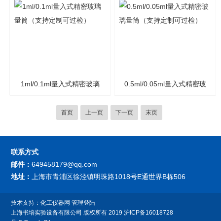
1ml/0.1ml量入式精密玻璃
0.5ml/0.05ml量入式精密玻
量筒（支持定制可过检）
璃量筒（支持定制可过检）
首页
上一页
下一页
末页
联系方式
邮件：
649458179@qq.com
地址：
上海市青浦区徐泾镇明珠路1018号E通世界B栋506
技术支持：
化工仪器网
管理登陆
上海书培实验设备有限公司
版权所有 2019
沪ICP备16018728