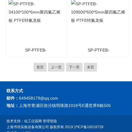
SP-PTFEB-
SP-PTFEB-
34100*100*6mm聚四氟乙
109600*600*5mm聚四氟乙
首页
上一页
下一页
末页
烯板 PTFE特氟龙板
烯板 PTFE特氟龙板
联系方式
邮件：
649458179@qq.com
地址：
上海市青浦区徐泾镇明珠路1018号E通世界B栋506
技术支持：
化工仪器网
管理登陆
上海书培实验设备有限公司
版权所有 2019
沪ICP备16018728